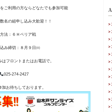
をご利用の方ならどなたでも参加可能
A
数名の組申し込み大歓迎！！
>
>
方法：６Ｈペリア戦
>
>
込み締切：８月９日㈰
>
みはフロントまたはお電話で。
>
>
025-274-2427
>
>
参加お待ちしております。
>
>
>