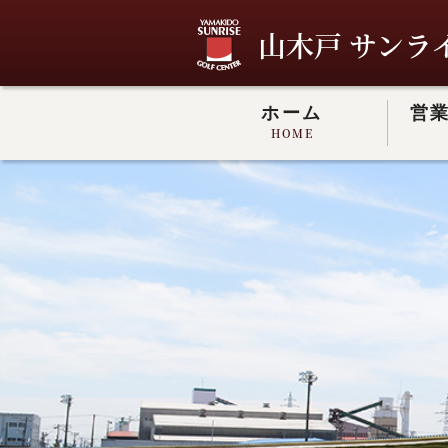
山木戸 サンラ
ホーム
営
HOME
山木