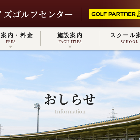
イズゴルフセンター
業案内・料金
施設案内
スクール
FEES
FACILITIES
SCHOOL
戸会員について
REC CHECK GOLF
MEMBER
REC CHECK GOLF
おしらせ
Information