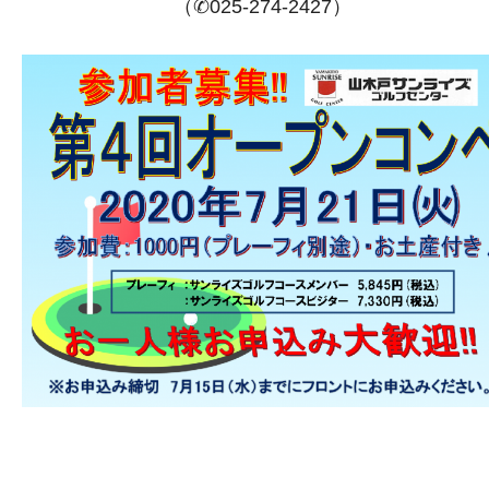
（✆025-274-2427）