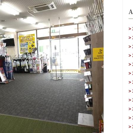
A
>
>
>
>
>
>
>
>
>
>
>
>