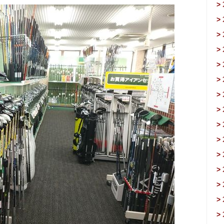
>
>
>
>
>
>
>
>
>
>
>
>
>
>
>