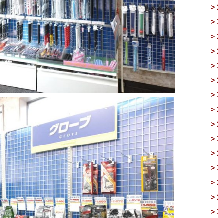
>
>
>
>
>
>
>
>
>
>
>
>
>
>
>