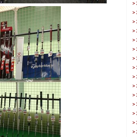
>
>
>
>
>
>
>
>
>
>
>
>
>
>
>