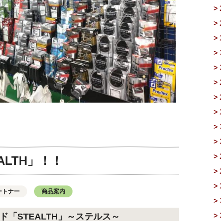
>
>
>
>
>
>
>
>
>
>
>
ALTH」！！
>
>
ートナー
商品案内
>
ド「STEALTH」～ステルス～
>