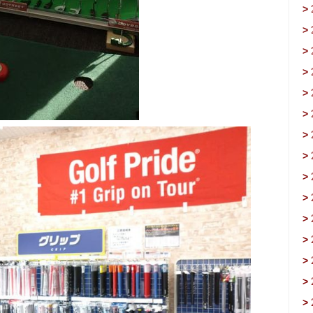
>
>
>
>
>
>
>
>
>
>
>
>
>
>
>