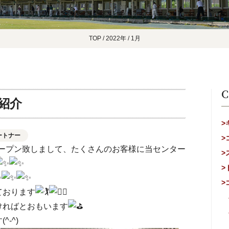
TOP
/
2022年
/
1月
C
紹介
>
ートナー
>
ルオープン致しまして、たくさんのお客様に当センター
>
>
>
ております
ければとおもいます
-^)