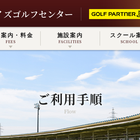
イズゴルフセンター
業案内・料金
施設案内
スクール
FEES
FACILITIES
SCHOOL
戸会員について
REC CHECK GOLF
MEMBER
REC CHECK GOLF
ご利用手順
Flow