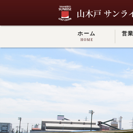
山木戸 サンラ
ホーム
営
HOME
山木