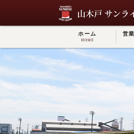
山木戸 サンラ
ホーム
営
HOME
山木