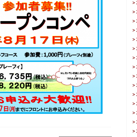
>
>
>
>
>
>
>
>
>
>
>
>
>
>
>