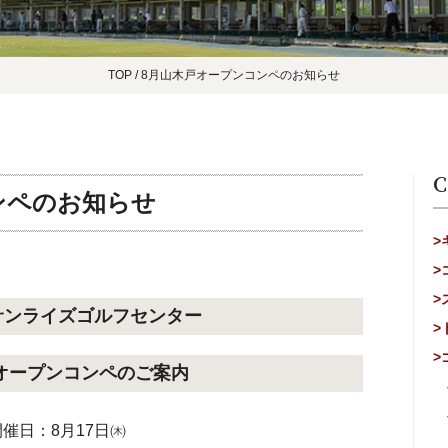
TOP
/
8月山木戸オープンコンペのお知らせ
C
ンペのお知らせ
>
>
>
サンライズゴルフセンター
>
>
オープンコンペのご案内
開催日：8月17日㈭