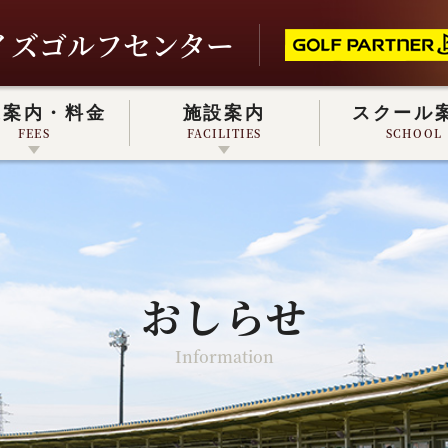
イズゴルフセンター
業案内・料金
施設案内
スクール
FEES
FACILITIES
SCHOOL
戸会員について
REC CHECK GOLF
MEMBER
REC CHECK GOLF
おしらせ
Information